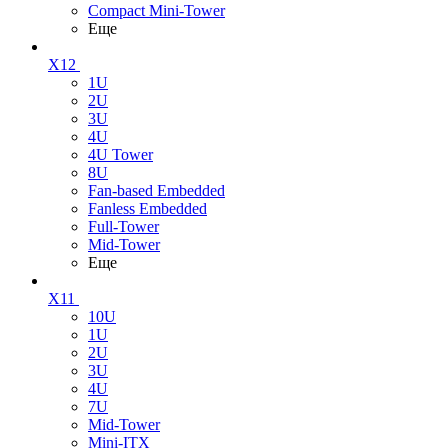
Compact Mini-Tower
Еще
X12
1U
2U
3U
4U
4U Tower
8U
Fan-based Embedded
Fanless Embedded
Full-Tower
Mid-Tower
Еще
X11
10U
1U
2U
3U
4U
7U
Mid-Tower
Mini-ITX