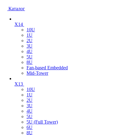
Каталог
X14
10U
1U
2U
3U
4U
5U
8U
Fan-based Embedded
Mid-Tower
X13
10U
1U
2U
3U
4U
5U
5U (Full Tower)
6U
8U