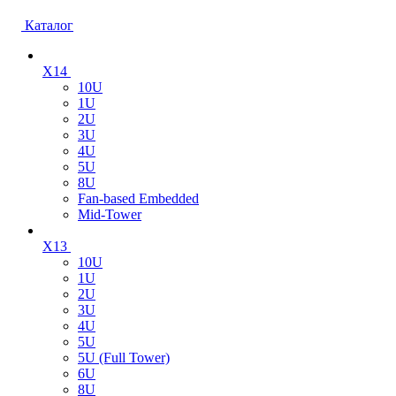
Каталог
X14
10U
1U
2U
3U
4U
5U
8U
Fan-based Embedded
Mid-Tower
X13
10U
1U
2U
3U
4U
5U
5U (Full Tower)
6U
8U