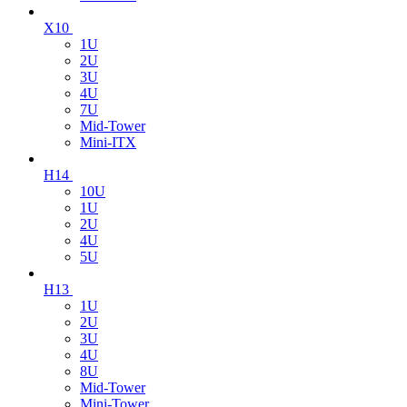
X10
1U
2U
3U
4U
7U
Mid-Tower
Mini-ITX
H14
10U
1U
2U
4U
5U
H13
1U
2U
3U
4U
8U
Mid-Tower
Mini-Tower