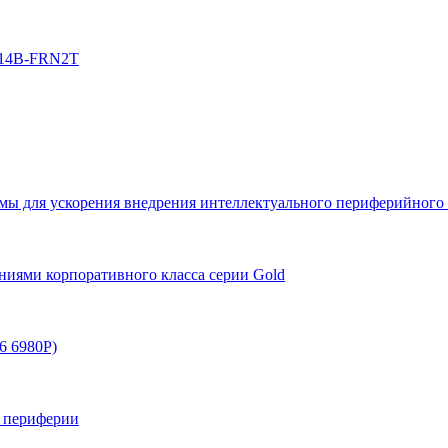
3-14B-FRN2T
емы для ускорения внедрения интеллектуального периферийног
ниями корпоративного класса серии Gold
6 6980P)
и периферии