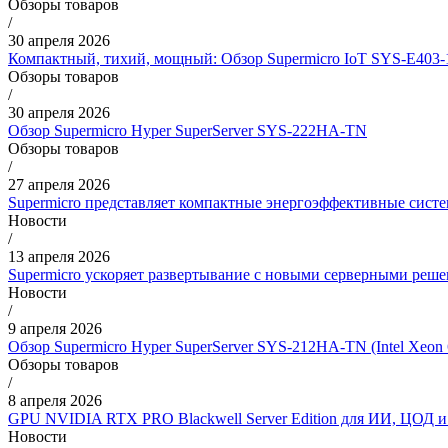
Обзоры товаров
/
30 апреля 2026
Компактный, тихий, мощный: Обзор Supermicro IoT SYS-E40
Обзоры товаров
/
30 апреля 2026
Обзор Supermicro Hyper SuperServer SYS-222HA-TN
Обзоры товаров
/
27 апреля 2026
Supermicro представляет компактные энергоэффективные сист
Новости
/
13 апреля 2026
Supermicro ускоряет развертывание с новыми серверными реше
Новости
/
9 апреля 2026
Обзор Supermicro Hyper SuperServer SYS-212HA-TN (Intel Xeon 
Обзоры товаров
/
8 апреля 2026
GPU NVIDIA RTX PRO Blackwell Server Edition для ИИ, ЦОД 
Новости