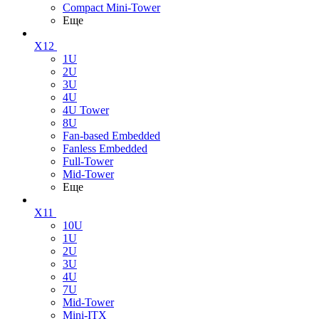
Compact Mini-Tower
Еще
X12
1U
2U
3U
4U
4U Tower
8U
Fan-based Embedded
Fanless Embedded
Full-Tower
Mid-Tower
Еще
X11
10U
1U
2U
3U
4U
7U
Mid-Tower
Mini-ITX