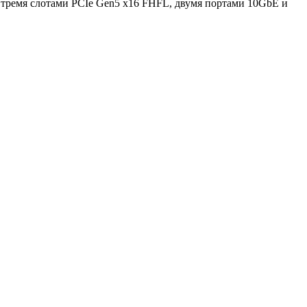
тремя слотами PCIe Gen5 x16 FHFL, двумя портами 10GbE и