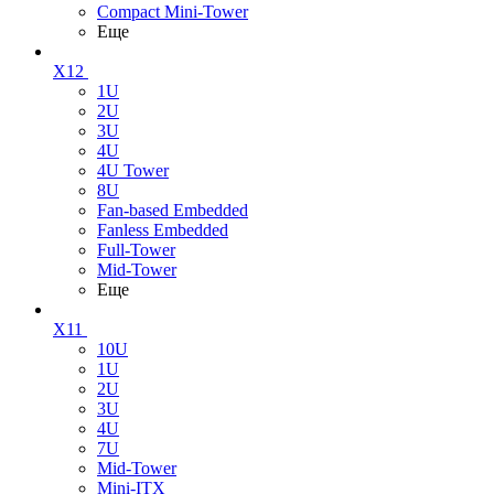
Compact Mini-Tower
Еще
X12
1U
2U
3U
4U
4U Tower
8U
Fan-based Embedded
Fanless Embedded
Full-Tower
Mid-Tower
Еще
X11
10U
1U
2U
3U
4U
7U
Mid-Tower
Mini-ITX