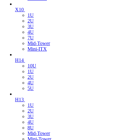
X10
1U
2U
3U
4U
7U
Mid-Tower
Mini-ITX
H14
10U
1U
2U
4U
5U
H13
1U
2U
3U
4U
8U
Mid-Tower
Mini-Tower