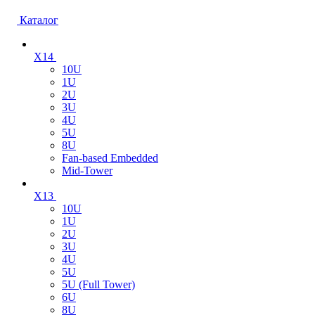
Каталог
X14
10U
1U
2U
3U
4U
5U
8U
Fan-based Embedded
Mid-Tower
X13
10U
1U
2U
3U
4U
5U
5U (Full Tower)
6U
8U