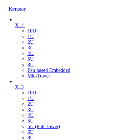
Каталог
X14
10U
1U
2U
3U
4U
5U
8U
Fan-based Embedded
Mid-Tower
X13
10U
1U
2U
3U
4U
5U
5U (Full Tower)
6U
8U