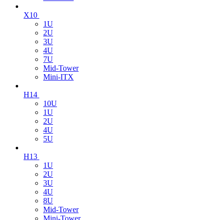
X10
1U
2U
3U
4U
7U
Mid-Tower
Mini-ITX
H14
10U
1U
2U
4U
5U
H13
1U
2U
3U
4U
8U
Mid-Tower
Mini-Tower