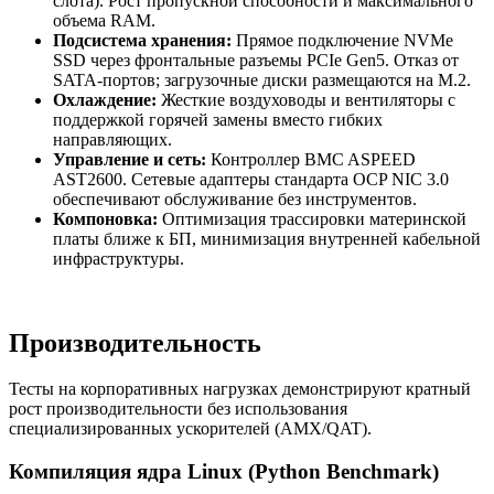
слота). Рост пропускной способности и максимального
объема RAM.
Подсистема хранения:
Прямое подключение NVMe
SSD через фронтальные разъемы PCIe Gen5. Отказ от
SATA-портов; загрузочные диски размещаются на M.2.
Охлаждение:
Жесткие воздуховоды и вентиляторы с
поддержкой горячей замены вместо гибких
направляющих.
Управление и сеть:
Контроллер BMC ASPEED
AST2600. Сетевые адаптеры стандарта OCP NIC 3.0
обеспечивают обслуживание без инструментов.
Компоновка:
Оптимизация трассировки материнской
платы ближе к БП, минимизация внутренней кабельной
инфраструктуры.
Производительность
Тесты на корпоративных нагрузках демонстрируют кратный
рост производительности без использования
специализированных ускорителей (AMX/QAT).
Компиляция ядра Linux (Python Benchmark)