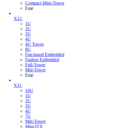
Compact Mini-Tower
Еще
X12
1U
2U
3U
4U
4U Tower
8U
Fan-based Embedded
Fanless Embedded
Full-Tower
Mid-Tower
Еще
X11
10U
1U
2U
3U
4U
7U
Mid-Tower
Mini-ITX