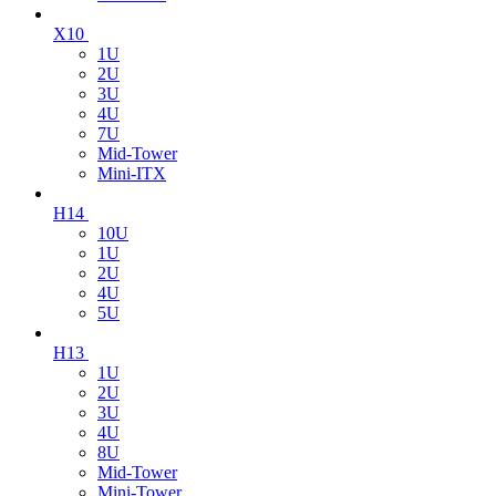
X10
1U
2U
3U
4U
7U
Mid-Tower
Mini-ITX
H14
10U
1U
2U
4U
5U
H13
1U
2U
3U
4U
8U
Mid-Tower
Mini-Tower