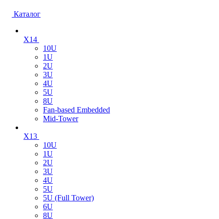
Каталог
X14
10U
1U
2U
3U
4U
5U
8U
Fan-based Embedded
Mid-Tower
X13
10U
1U
2U
3U
4U
5U
5U (Full Tower)
6U
8U