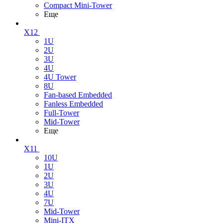
Compact Mini-Tower
Еще
X12
1U
2U
3U
4U
4U Tower
8U
Fan-based Embedded
Fanless Embedded
Full-Tower
Mid-Tower
Еще
X11
10U
1U
2U
3U
4U
7U
Mid-Tower
Mini-ITX