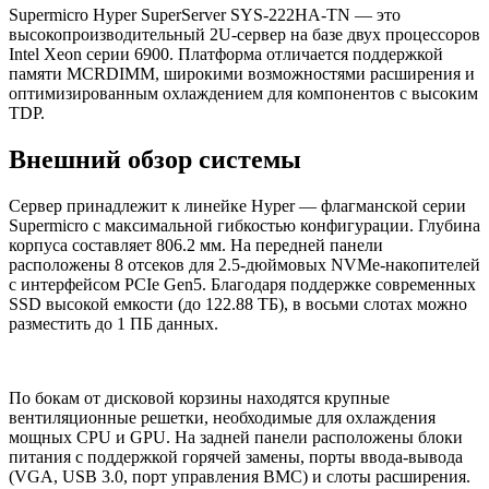
Supermicro Hyper SuperServer SYS-222HA-TN — это
высокопроизводительный 2U-сервер на базе двух процессоров
Intel Xeon серии 6900. Платформа отличается поддержкой
памяти MCRDIMM, широкими возможностями расширения и
оптимизированным охлаждением для компонентов с высоким
TDP.
Внешний обзор системы
Сервер принадлежит к линейке Hyper — флагманской серии
Supermicro с максимальной гибкостью конфигурации. Глубина
корпуса составляет 806.2 мм. На передней панели
расположены 8 отсеков для 2.5-дюймовых NVMe-накопителей
с интерфейсом PCIe Gen5. Благодаря поддержке современных
SSD высокой емкости (до 122.88 ТБ), в восьми слотах можно
разместить до 1 ПБ данных.
По бокам от дисковой корзины находятся крупные
вентиляционные решетки, необходимые для охлаждения
мощных CPU и GPU. На задней панели расположены блоки
питания с поддержкой горячей замены, порты ввода-вывода
(VGA, USB 3.0, порт управления BMC) и слоты расширения.