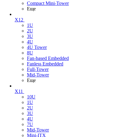
Compact Mini-Tower
Еще
X12
1U
2U
3U
4U
4U Tower
8U
Fan-based Embedded
Fanless Embedded
Full-Tower
Mid-Tower
Еще
X11
10U
1U
2U
3U
4U
7U
Mid-Tower
Mini-ITX