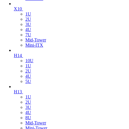
X10
1U
2U
3U
4U
7U
Mid-Tower
Mini-ITX
H14
10U
1U
2U
4U
5U
H13
1U
2U
3U
4U
8U
Mid-Tower
Mini-Tower