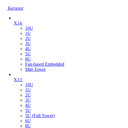
Каталог
X14
10U
1U
2U
3U
4U
5U
8U
Fan-based Embedded
Mid-Tower
X13
10U
1U
2U
3U
4U
5U
5U (Full Tower)
6U
8U