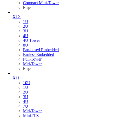
Compact Mini-Tower
Еще
X12
1U
2U
3U
4U
4U Tower
8U
Fan-based Embedded
Fanless Embedded
Full-Tower
Mid-Tower
Еще
X11
10U
1U
2U
3U
4U
7U
Mid-Tower
Mini-ITX