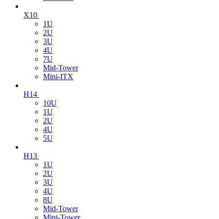
X10
1U
2U
3U
4U
7U
Mid-Tower
Mini-ITX
H14
10U
1U
2U
4U
5U
H13
1U
2U
3U
4U
8U
Mid-Tower
Mini-Tower