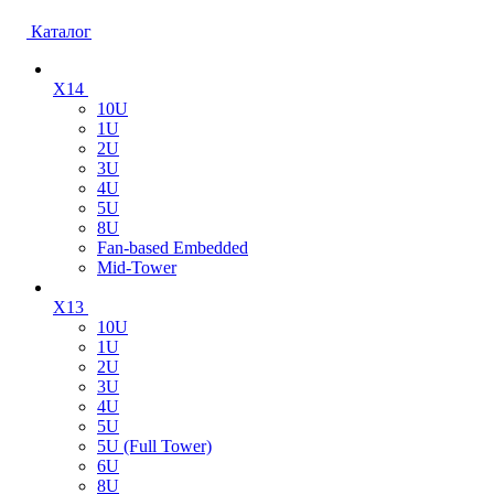
Каталог
X14
10U
1U
2U
3U
4U
5U
8U
Fan-based Embedded
Mid-Tower
X13
10U
1U
2U
3U
4U
5U
5U (Full Tower)
6U
8U