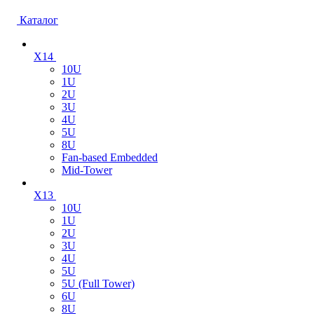
Каталог
X14
10U
1U
2U
3U
4U
5U
8U
Fan-based Embedded
Mid-Tower
X13
10U
1U
2U
3U
4U
5U
5U (Full Tower)
6U
8U