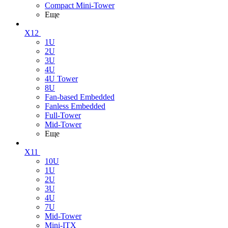
Compact Mini-Tower
Еще
X12
1U
2U
3U
4U
4U Tower
8U
Fan-based Embedded
Fanless Embedded
Full-Tower
Mid-Tower
Еще
X11
10U
1U
2U
3U
4U
7U
Mid-Tower
Mini-ITX