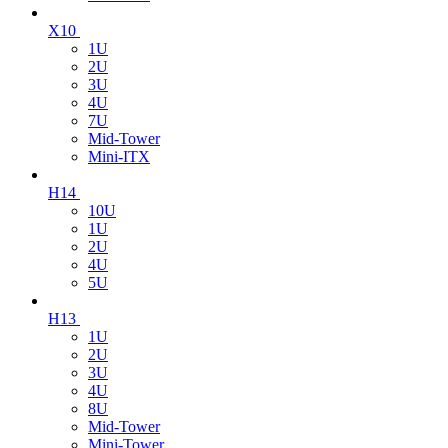
X10
1U
2U
3U
4U
7U
Mid-Tower
Mini-ITX
H14
10U
1U
2U
4U
5U
H13
1U
2U
3U
4U
8U
Mid-Tower
Mini-Tower