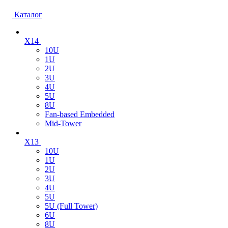
Каталог
X14
10U
1U
2U
3U
4U
5U
8U
Fan-based Embedded
Mid-Tower
X13
10U
1U
2U
3U
4U
5U
5U (Full Tower)
6U
8U