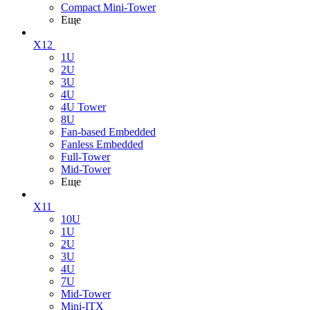
Compact Mini-Tower
Еще
X12
1U
2U
3U
4U
4U Tower
8U
Fan-based Embedded
Fanless Embedded
Full-Tower
Mid-Tower
Еще
X11
10U
1U
2U
3U
4U
7U
Mid-Tower
Mini-ITX