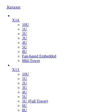
Каталог
X14
10U
1U
2U
3U
4U
5U
8U
Fan-based Embedded
Mid-Tower
X13
10U
1U
2U
3U
4U
5U
5U (Full Tower)
6U
8U