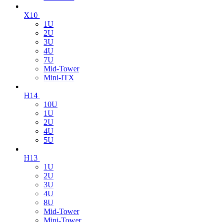
X10
1U
2U
3U
4U
7U
Mid-Tower
Mini-ITX
H14
10U
1U
2U
4U
5U
H13
1U
2U
3U
4U
8U
Mid-Tower
Mini-Tower