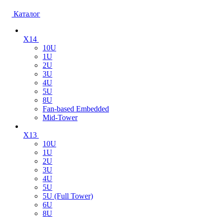
Каталог
X14
10U
1U
2U
3U
4U
5U
8U
Fan-based Embedded
Mid-Tower
X13
10U
1U
2U
3U
4U
5U
5U (Full Tower)
6U
8U