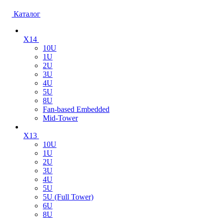
Каталог
X14
10U
1U
2U
3U
4U
5U
8U
Fan-based Embedded
Mid-Tower
X13
10U
1U
2U
3U
4U
5U
5U (Full Tower)
6U
8U