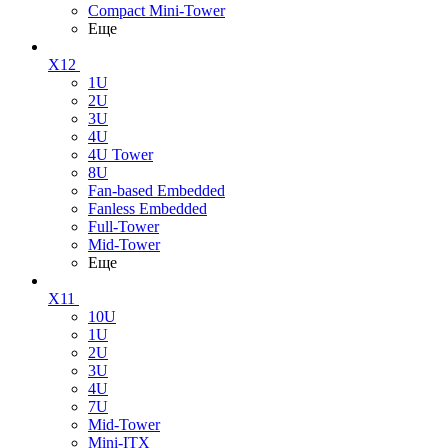
Compact Mini-Tower
Еще
X12
1U
2U
3U
4U
4U Tower
8U
Fan-based Embedded
Fanless Embedded
Full-Tower
Mid-Tower
Еще
X11
10U
1U
2U
3U
4U
7U
Mid-Tower
Mini-ITX