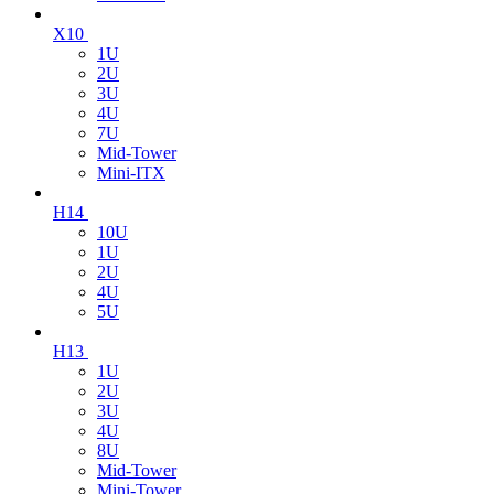
X10
1U
2U
3U
4U
7U
Mid-Tower
Mini-ITX
H14
10U
1U
2U
4U
5U
H13
1U
2U
3U
4U
8U
Mid-Tower
Mini-Tower