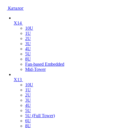
Каталог
X14
10U
1U
2U
3U
4U
5U
8U
Fan-based Embedded
Mid-Tower
X13
10U
1U
2U
3U
4U
5U
5U (Full Tower)
6U
8U