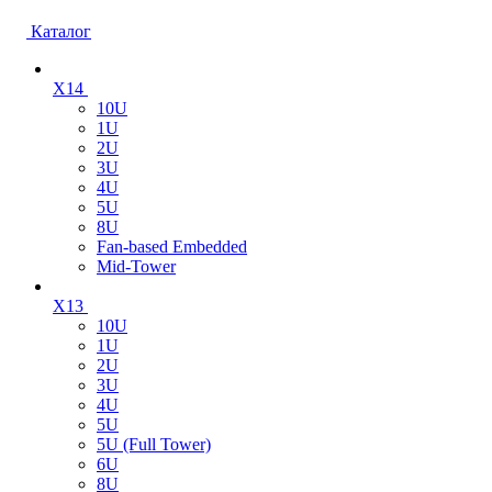
Каталог
X14
10U
1U
2U
3U
4U
5U
8U
Fan-based Embedded
Mid-Tower
X13
10U
1U
2U
3U
4U
5U
5U (Full Tower)
6U
8U