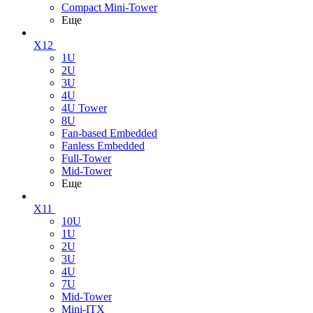
Compact Mini-Tower
Еще
X12
1U
2U
3U
4U
4U Tower
8U
Fan-based Embedded
Fanless Embedded
Full-Tower
Mid-Tower
Еще
X11
10U
1U
2U
3U
4U
7U
Mid-Tower
Mini-ITX