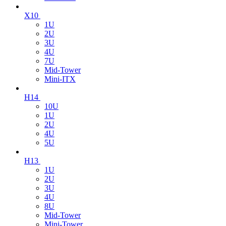
X10
1U
2U
3U
4U
7U
Mid-Tower
Mini-ITX
H14
10U
1U
2U
4U
5U
H13
1U
2U
3U
4U
8U
Mid-Tower
Mini-Tower