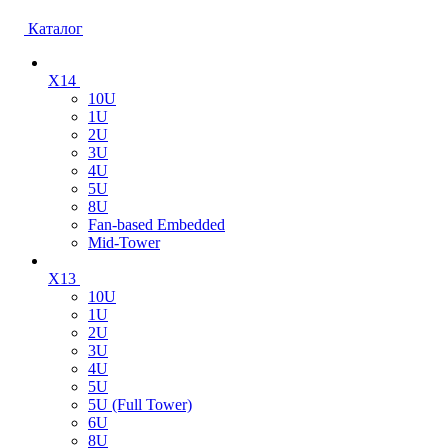
Каталог
X14
10U
1U
2U
3U
4U
5U
8U
Fan-based Embedded
Mid-Tower
X13
10U
1U
2U
3U
4U
5U
5U (Full Tower)
6U
8U