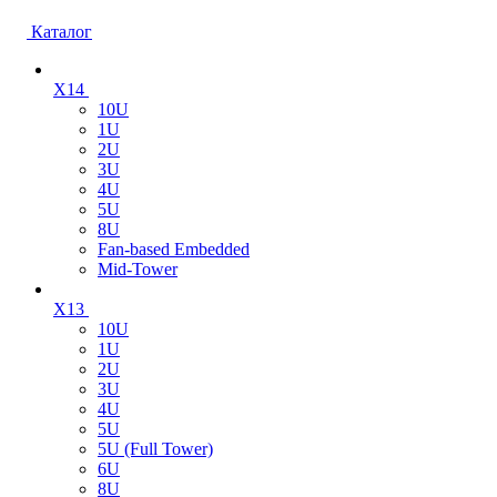
Каталог
X14
10U
1U
2U
3U
4U
5U
8U
Fan-based Embedded
Mid-Tower
X13
10U
1U
2U
3U
4U
5U
5U (Full Tower)
6U
8U