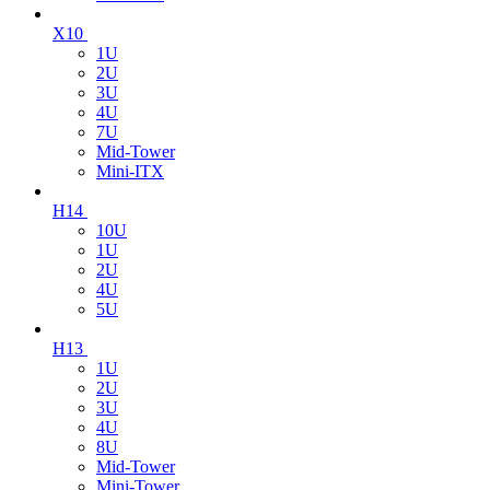
X10
1U
2U
3U
4U
7U
Mid-Tower
Mini-ITX
H14
10U
1U
2U
4U
5U
H13
1U
2U
3U
4U
8U
Mid-Tower
Mini-Tower