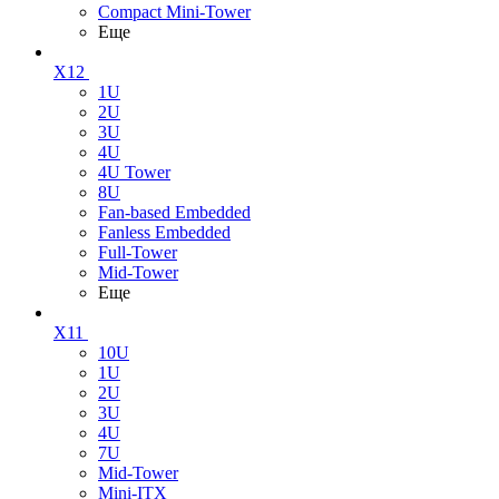
Compact Mini-Tower
Еще
X12
1U
2U
3U
4U
4U Tower
8U
Fan-based Embedded
Fanless Embedded
Full-Tower
Mid-Tower
Еще
X11
10U
1U
2U
3U
4U
7U
Mid-Tower
Mini-ITX