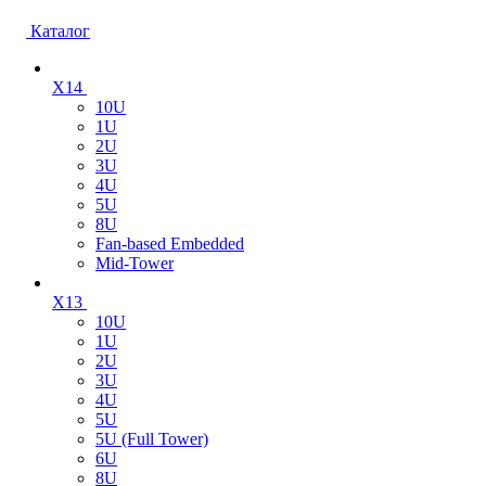
Каталог
X14
10U
1U
2U
3U
4U
5U
8U
Fan-based Embedded
Mid-Tower
X13
10U
1U
2U
3U
4U
5U
5U (Full Tower)
6U
8U