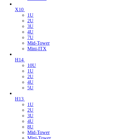
X10
1U
2U
3U
4U
7U
Mid-Tower
Mini-ITX
H14
10U
1U
2U
4U
5U
H13
1U
2U
3U
4U
8U
Mid-Tower
Mini-Tower