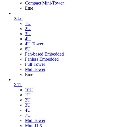
Compact Mini-Tower
Еще
X12
1U
2U
3U
4U
4U Tower
8U
Fan-based Embedded
Fanless Embedded
Full-Tower
Mid-Tower
Еще
X11
10U
1U
2U
3U
4U
7U
Mid-Tower
Mini-ITX