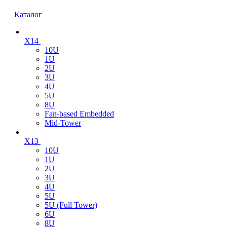
Каталог
X14
10U
1U
2U
3U
4U
5U
8U
Fan-based Embedded
Mid-Tower
X13
10U
1U
2U
3U
4U
5U
5U (Full Tower)
6U
8U