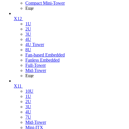
Compact Mini-Tower
Еще
X12
1U
2U
3U
4U
4U Tower
8U
Fan-based Embedded
Fanless Embedded
Full-Tower
Mid-Tower
Еще
X11
10U
1U
2U
3U
4U
7U
Mid-Tower
Mini-ITX