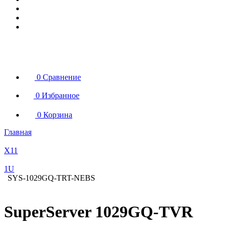
0
Сравнение
0
Избранное
0
Корзина
Главная
X11
1U
SYS-1029GQ-TRT-NEBS
SuperServer 1029GQ-TVR