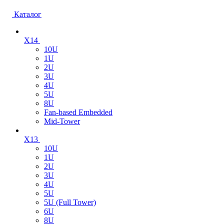
Каталог
X14
10U
1U
2U
3U
4U
5U
8U
Fan-based Embedded
Mid-Tower
X13
10U
1U
2U
3U
4U
5U
5U (Full Tower)
6U
8U