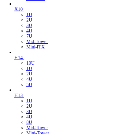
X10
1U
2U
3U
4U
7U
Mid-Tower
Mini-ITX
H14
10U
1U
2U
4U
5U
H13
1U
2U
3U
4U
8U
Mid-Tower
Mini-Tower