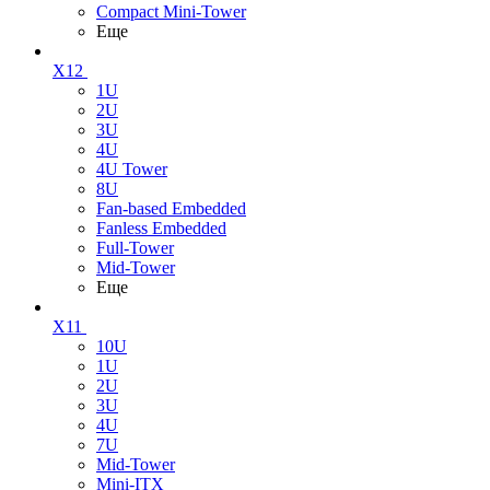
Compact Mini-Tower
Еще
X12
1U
2U
3U
4U
4U Tower
8U
Fan-based Embedded
Fanless Embedded
Full-Tower
Mid-Tower
Еще
X11
10U
1U
2U
3U
4U
7U
Mid-Tower
Mini-ITX