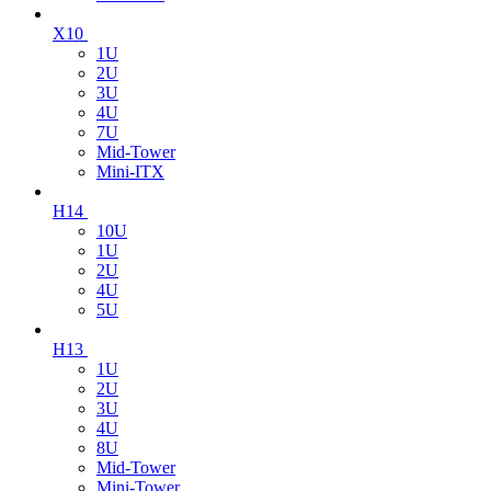
X10
1U
2U
3U
4U
7U
Mid-Tower
Mini-ITX
H14
10U
1U
2U
4U
5U
H13
1U
2U
3U
4U
8U
Mid-Tower
Mini-Tower