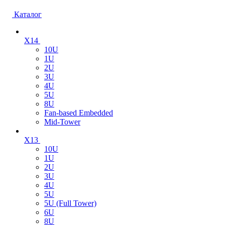
Каталог
X14
10U
1U
2U
3U
4U
5U
8U
Fan-based Embedded
Mid-Tower
X13
10U
1U
2U
3U
4U
5U
5U (Full Tower)
6U
8U