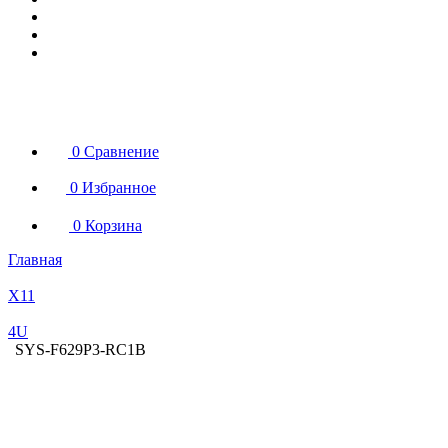
0
Сравнение
0
Избранное
0
Корзина
Главная
X11
4U
SYS-F629P3-RC1B