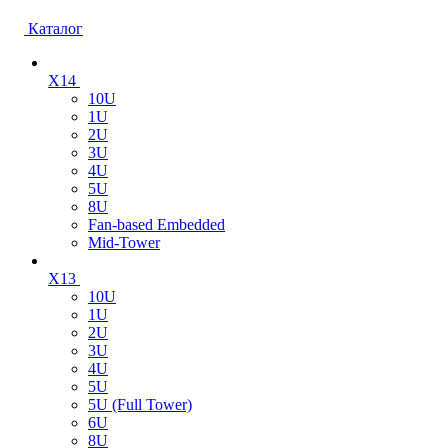
Каталог
X14
10U
1U
2U
3U
4U
5U
8U
Fan-based Embedded
Mid-Tower
X13
10U
1U
2U
3U
4U
5U
5U (Full Tower)
6U
8U