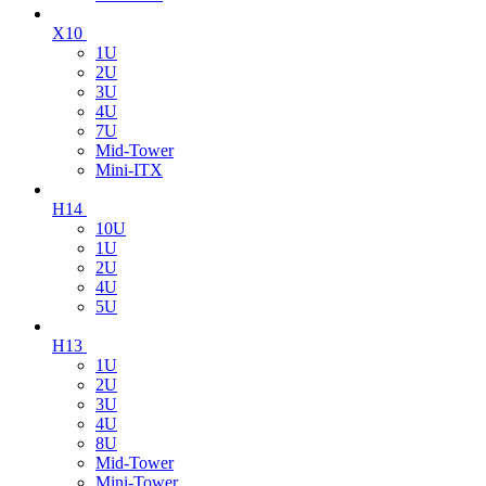
X10
1U
2U
3U
4U
7U
Mid-Tower
Mini-ITX
H14
10U
1U
2U
4U
5U
H13
1U
2U
3U
4U
8U
Mid-Tower
Mini-Tower