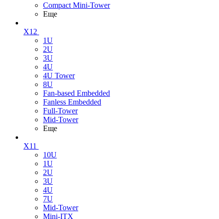
Compact Mini-Tower
Еще
X12
1U
2U
3U
4U
4U Tower
8U
Fan-based Embedded
Fanless Embedded
Full-Tower
Mid-Tower
Еще
X11
10U
1U
2U
3U
4U
7U
Mid-Tower
Mini-ITX