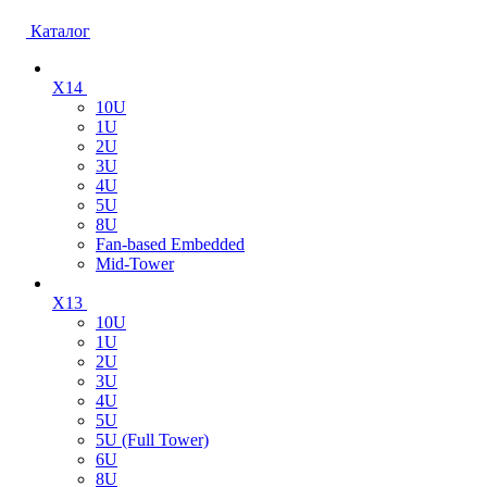
Каталог
X14
10U
1U
2U
3U
4U
5U
8U
Fan-based Embedded
Mid-Tower
X13
10U
1U
2U
3U
4U
5U
5U (Full Tower)
6U
8U