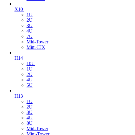
X10
1U
2U
3U
4U
7U
Mid-Tower
Mini-ITX
H14
10U
1U
2U
4U
5U
H13
1U
2U
3U
4U
8U
Mid-Tower
Mini-Tower