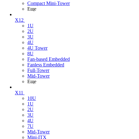
Compact Mini-Tower
Еще
X12
1U
2U
3U
4U
4U Tower
8U
Fan-based Embedded
Fanless Embedded
Full-Tower
Mid-Tower
Еще
X11
10U
1U
2U
3U
4U
7U
Mid-Tower
Mini-ITX