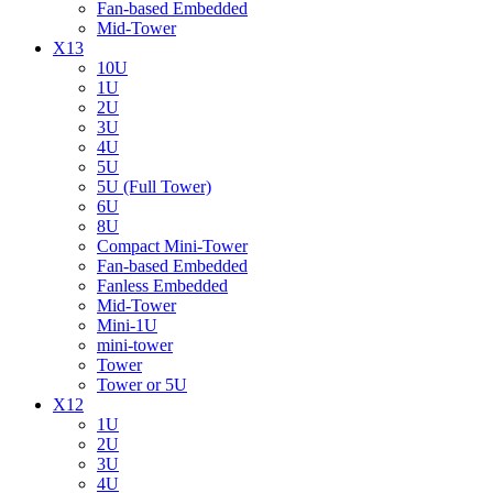
Fan-based Embedded
Mid-Tower
X13
10U
1U
2U
3U
4U
5U
5U (Full Tower)
6U
8U
Compact Mini-Tower
Fan-based Embedded
Fanless Embedded
Mid-Tower
Mini-1U
mini-tower
Tower
Tower or 5U
X12
1U
2U
3U
4U