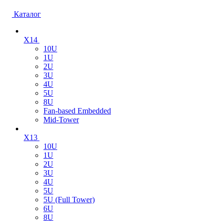
Каталог
X14
10U
1U
2U
3U
4U
5U
8U
Fan-based Embedded
Mid-Tower
X13
10U
1U
2U
3U
4U
5U
5U (Full Tower)
6U
8U