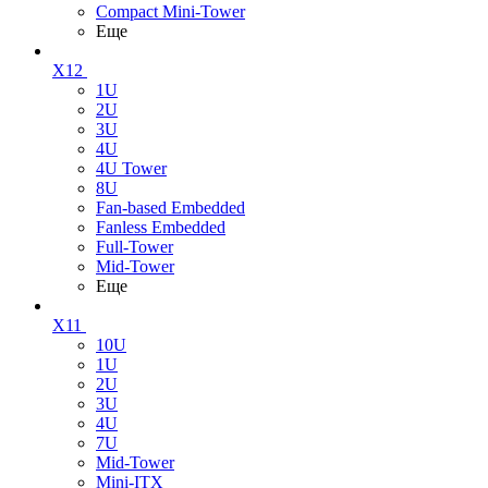
Compact Mini-Tower
Еще
X12
1U
2U
3U
4U
4U Tower
8U
Fan-based Embedded
Fanless Embedded
Full-Tower
Mid-Tower
Еще
X11
10U
1U
2U
3U
4U
7U
Mid-Tower
Mini-ITX