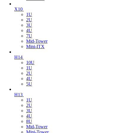
X10
1U
2U
3U
4U
7U
Mid-Tower
Mini-ITX
H14
10U
1U
2U
4U
5U
H13
1U
2U
3U
4U
8U
Mid-Tower
Mini-Tower