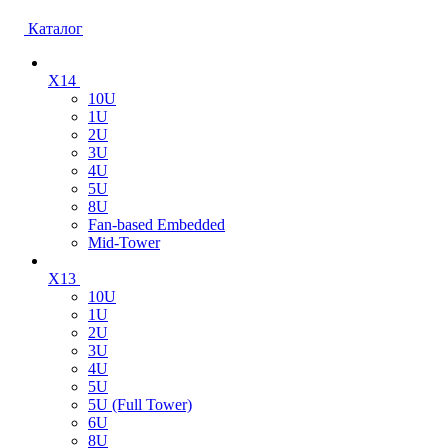
Каталог
X14
10U
1U
2U
3U
4U
5U
8U
Fan-based Embedded
Mid-Tower
X13
10U
1U
2U
3U
4U
5U
5U (Full Tower)
6U
8U