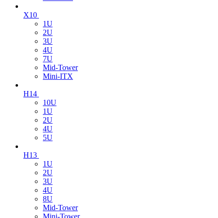
X10
1U
2U
3U
4U
7U
Mid-Tower
Mini-ITX
H14
10U
1U
2U
4U
5U
H13
1U
2U
3U
4U
8U
Mid-Tower
Mini-Tower