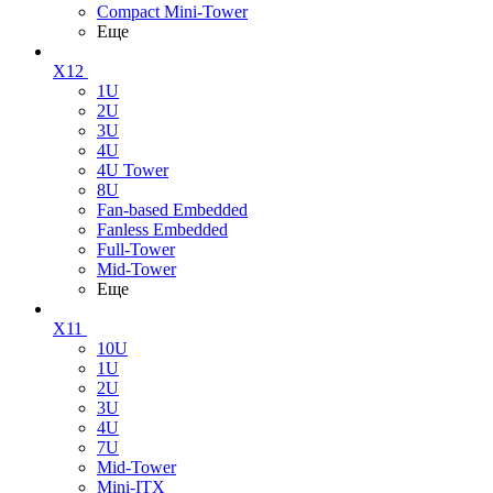
Compact Mini-Tower
Еще
X12
1U
2U
3U
4U
4U Tower
8U
Fan-based Embedded
Fanless Embedded
Full-Tower
Mid-Tower
Еще
X11
10U
1U
2U
3U
4U
7U
Mid-Tower
Mini-ITX