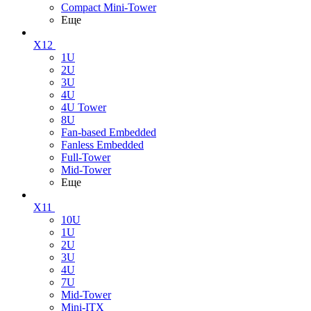
Compact Mini-Tower
Еще
X12
1U
2U
3U
4U
4U Tower
8U
Fan-based Embedded
Fanless Embedded
Full-Tower
Mid-Tower
Еще
X11
10U
1U
2U
3U
4U
7U
Mid-Tower
Mini-ITX