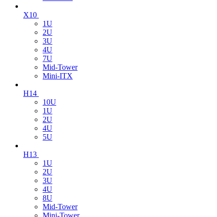
X10
1U
2U
3U
4U
7U
Mid-Tower
Mini-ITX
H14
10U
1U
2U
4U
5U
H13
1U
2U
3U
4U
8U
Mid-Tower
Mini-Tower