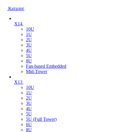
Каталог
X14
10U
1U
2U
3U
4U
5U
8U
Fan-based Embedded
Mid-Tower
X13
10U
1U
2U
3U
4U
5U
5U (Full Tower)
6U
8U