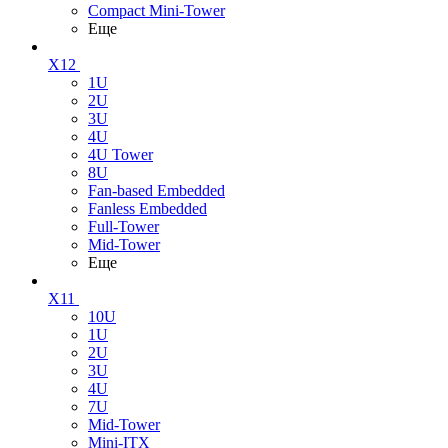
Compact Mini-Tower
Еще
X12
1U
2U
3U
4U
4U Tower
8U
Fan-based Embedded
Fanless Embedded
Full-Tower
Mid-Tower
Еще
X11
10U
1U
2U
3U
4U
7U
Mid-Tower
Mini-ITX