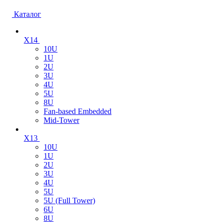
Каталог
X14
10U
1U
2U
3U
4U
5U
8U
Fan-based Embedded
Mid-Tower
X13
10U
1U
2U
3U
4U
5U
5U (Full Tower)
6U
8U