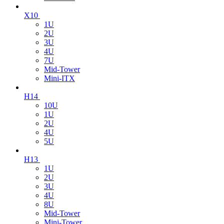
X10
1U
2U
3U
4U
7U
Mid-Tower
Mini-ITX
H14
10U
1U
2U
4U
5U
H13
1U
2U
3U
4U
8U
Mid-Tower
Mini-Tower